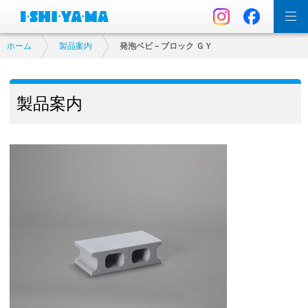
ホーム
製品案内
発泡ベビ－ブロック ＧＹ
製品案内