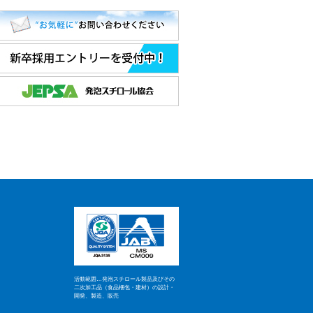
活動範囲…発泡スチロール製品及びその
二次加工品（食品梱包・建材）の設計・
開発、製造、販売