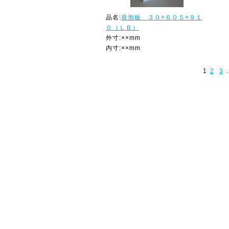
品名:
発泡板 ３０×６０５×９１
０（ＬＢ）
外寸:××mm
内寸:××mm
1
2
3