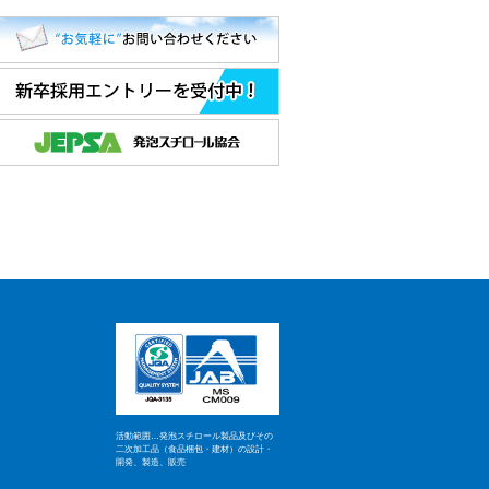
活動範囲…発泡スチロール製品及びその
二次加工品（食品梱包・建材）の設計・
開発、製造、販売