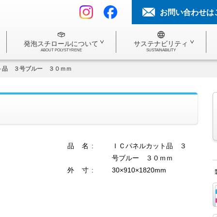
お問い合わせは
発泡スチロールについて
サステナビリティ
ABOUT POLYSTYRENE
SUSTAINABILITY
ト品 ３号ブルー ３０ｍｍ
品 名 :
ＩＣパネルカット品 ３
号ブルー ３０ｍｍ
外 寸 :
30×910×1820mm