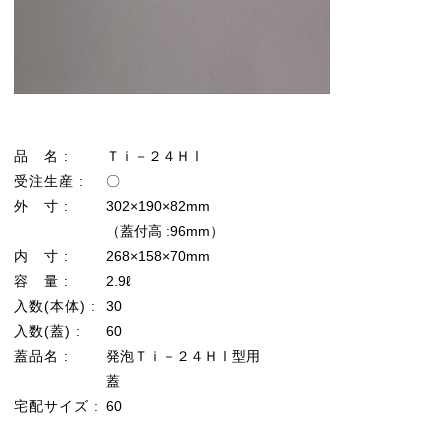
品 名 :
Ｔｉ－２４ＨⅠ
受注生産 :
〇
外 寸 :
302×190×82mm
（蓋付高 :96mm）
内 寸 :
268×158×70mm
容 量 :
2.9ℓ
入数(本体) :
30
入数(蓋) :
60
蓋品名 :
発泡Ｔｉ－２４ＨⅠ型用
蓋
宅配サイズ :
60