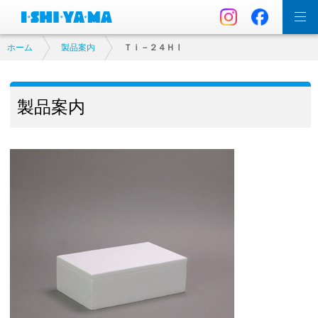
ホーム
製品案内
Ｔｉ－２４ＨⅠ
製品案内