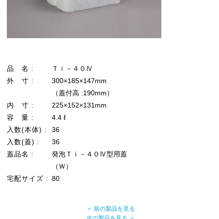
品 名 :
Ｔｉ－４０Ⅳ
外 寸 :
300×185×147mm
（蓋付高 :190mm）
内 寸 :
225×152×131mm
容 量 :
4.4 ℓ
入数(本体) :
36
入数(蓋) :
36
蓋品名 :
発泡Ｔｉ－４０Ⅳ型用蓋
（Ｗ）
宅配サイズ :
80
＜ 前の製品を見る
次の製品を見る ＞