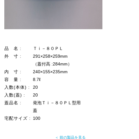
品 名 :
Ｔｉ－８０ＰＬ
外 寸 :
291×258×259mm
（蓋付高 :284mm）
内 寸 :
240×155×235mm
容 量 :
8.7ℓ
入数(本体) :
20
入数(蓋) :
20
蓋品名 :
発泡Ｔｉ－８０ＰＬ型用
蓋
宅配サイズ :
100
＜ 前の製品を見る