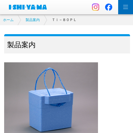
ホーム
製品案内
Ｔｉ－８０ＰＬ
製品案内