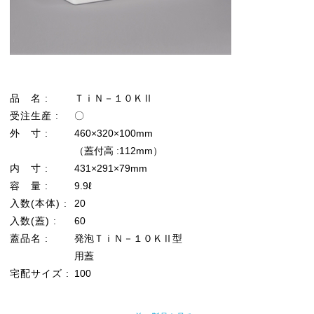
品 名 :
ＴｉＮ－１０ＫⅡ
受注生産 :
〇
外 寸 :
460×320×100mm
（蓋付高 :112mm）
内 寸 :
431×291×79mm
容 量 :
9.9ℓ
入数(本体) :
20
入数(蓋) :
60
蓋品名 :
発泡ＴｉＮ－１０ＫⅡ型
用蓋
宅配サイズ :
100