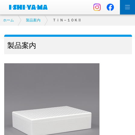
ホーム
製品案内
ＴｉＮ－１０ＫⅡ
製品案内