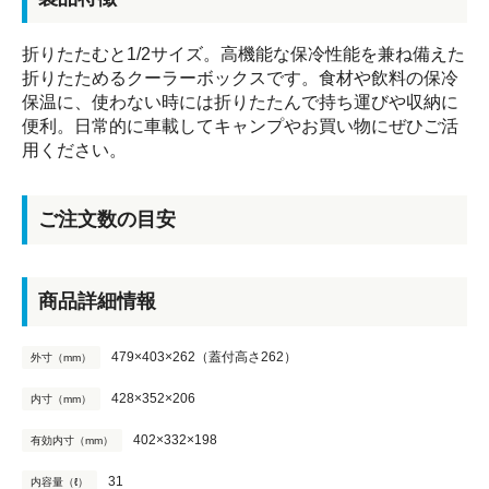
折りたたむと1/2サイズ。高機能な保冷性能を兼ね備えた
折りたためるクーラーボックスです。食材や飲料の保冷
保温に、使わない時には折りたたんで持ち運びや収納に
便利。日常的に車載してキャンプやお買い物にぜひご活
用ください。
ご注文数の目安
商品詳細情報
479×403×262（蓋付高さ262）
外寸（mm）
428×352×206
内寸（mm）
402×332×198
有効内寸（mm）
31
内容量（ℓ）