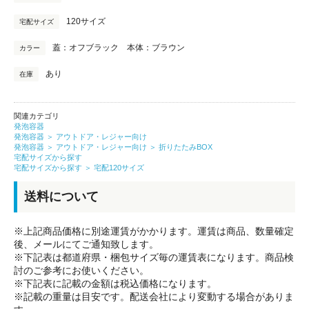
120サイズ
宅配サイズ
蓋：オフブラック 本体：ブラウン
カラー
あり
在庫
関連カテゴリ
発泡容器
発泡容器
＞
アウトドア・レジャー向け
発泡容器
＞
アウトドア・レジャー向け
＞
折りたたみBOX
宅配サイズから探す
宅配サイズから探す
＞
宅配120サイズ
送料について
※上記商品価格に別途運賃がかかります。運賃は商品、数量確定
後、メールにてご通知致します。
※下記表は都道府県・梱包サイズ毎の運賃表になります。商品検
討のご参考にお使いください。
※下記表に記載の金額は税込価格になります。
※記載の重量は目安です。配送会社により変動する場合がありま