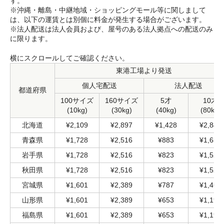
す。
※沖縄・離島・中継地域・ショッピングモール等に関しまして
は、以下の運賃とは別個に料金が発生する場合がございます。
※法人配送は法人会員および、屋号のある法人拠点への配送のみ
に限ります。
横にスクロールしてご確認ください。
東港工場より発送
個人宅配送
法人配送
都道府県
100サイズ
160サイズ
5才
10才
(10kg)
(30kg)
(40kg)
(80kg)
北海道
¥2,109
¥2,897
¥1,428
¥2,844
青森県
¥1,728
¥2,516
¥883
¥1,658
岩手県
¥1,728
¥2,516
¥823
¥1,525
秋田県
¥1,728
¥2,516
¥823
¥1,525
宮城県
¥1,601
¥2,389
¥787
¥1,464
山形県
¥1,601
¥2,389
¥653
¥1,198
福島県
¥1,601
¥2,389
¥653
¥1,198