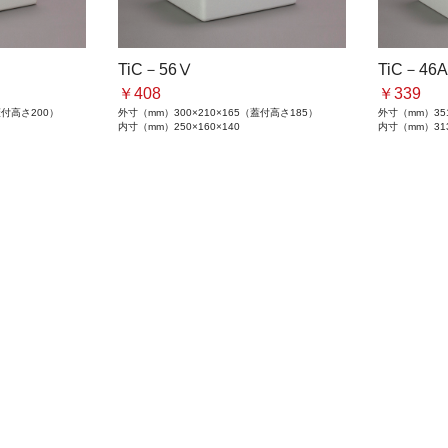
TiC－56Ⅴ
TiC－46
￥408
￥339
（蓋付高さ200）
外寸（mm）
300×210×165（蓋付高さ185）
外寸（mm）
35
内寸（mm）
250×160×140
内寸（mm）
31