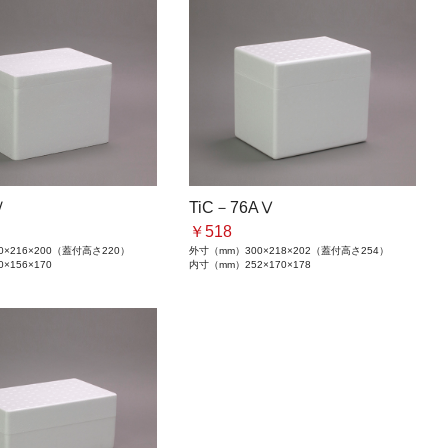
Ⅳ
TiC－76AⅤ
￥518
0×216×200（蓋付高さ220）
外寸（mm）
300×218×202（蓋付高さ254）
0×156×170
内寸（mm）
252×170×178