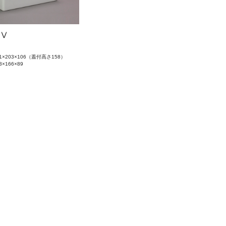
AⅤ
1×203×106（蓋付高さ158）
3×166×89