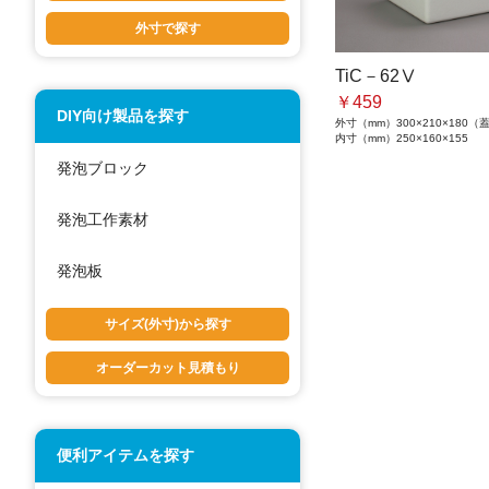
外寸で探す
TiC－62Ⅴ
￥459
DIY向け製品を探す
外寸（mm）
300×210×180
内寸（mm）
250×160×155
発泡ブロック
発泡工作素材
発泡板
サイズ(外寸)から探す
オーダーカット見積もり
便利アイテムを探す