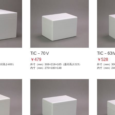
TiC－70Ⅴ
TiC－63
￥479
￥528
（蓋付高さ400）
外寸（mm）
308×219×165（蓋付高さ215）
外寸（mm）
30
内寸（mm）
270×180×148
内寸（mm）
24