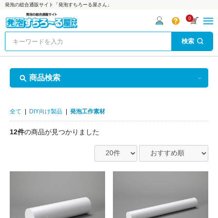
発泡の総合通販サイト「発泡すちろーる屋さん」
0
検索
商品検索
全て
|
DIY向け製品
|
発泡工作素材
12件
の商品が見つかりました