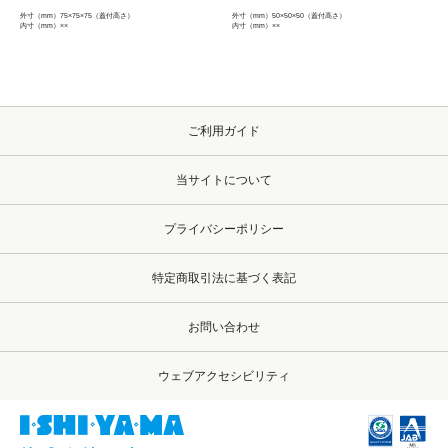
外寸（mm）
75×75×75（蓋付高さ）
外寸（mm）
50×50×50（蓋付高さ）
内寸（mm）
××
内寸（mm）
××
ご利用ガイド
当サイトについて
プライバシーポリシー
特定商取引法に基づく表記
お問い合わせ
ウェブアクセシビリティ