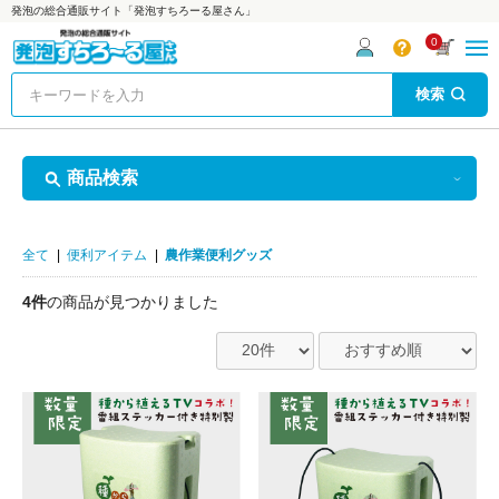
発泡の総合通販サイト「発泡すちろーる屋さん」
0
検索
商品検索
全て
|
便利アイテム
|
農作業便利グッズ
4件
の商品が見つかりました