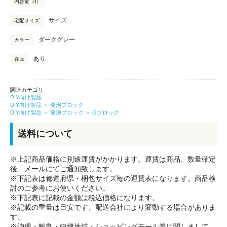
内容量（ℓ）
サイズ
宅配サイズ
ダークグレー
カラー
あり
在庫
関連カテゴリ
DIY向け製品
DIY向け製品
＞
発泡ブロック
DIY向け製品
＞
発泡ブロック
＞
Gブロック
送料について
※上記商品価格に別途運賃がかかります。運賃は商品、数量確定
後、メールにてご通知致します。
※下記表は都道府県・梱包サイズ毎の運賃表になります。商品検
討のご参考にお使いください。
※下記表に記載の金額は税込価格になります。
※記載の重量は目安です。配送会社により変動する場合がありま
す。
※沖縄・離島・中継地域・ショッピングモール等に関しまして