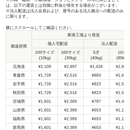
は、以下の運賃とは別個に料金が発生する場合がございます。
※法人配送は法人会員および、屋号のある法人拠点への配送のみ
に限ります。
横にスクロールしてご確認ください。
東港工場より発送
個人宅配送
法人配送
都道府県
100サイズ
160サイズ
5才
10才
(10kg)
(30kg)
(40kg)
(80kg)
北海道
¥2,109
¥2,897
¥1,428
¥2,844
青森県
¥1,728
¥2,516
¥883
¥1,658
岩手県
¥1,728
¥2,516
¥823
¥1,525
秋田県
¥1,728
¥2,516
¥823
¥1,525
宮城県
¥1,601
¥2,389
¥787
¥1,464
山形県
¥1,601
¥2,389
¥653
¥1,198
福島県
¥1,601
¥2,389
¥653
¥1,198
群馬県
¥1,601
¥2,389
¥653
¥1,198