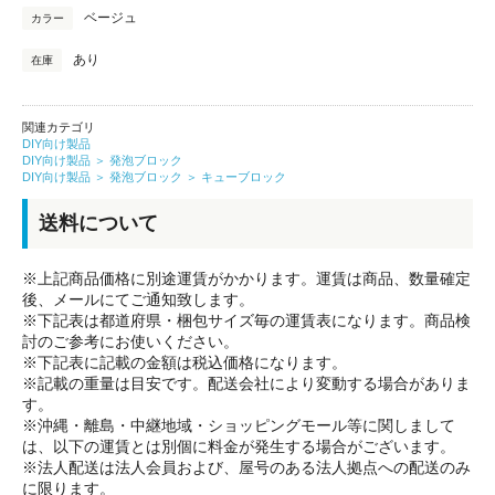
ベージュ
カラー
あり
在庫
関連カテゴリ
DIY向け製品
DIY向け製品
＞
発泡ブロック
DIY向け製品
＞
発泡ブロック
＞
キューブロック
送料について
※上記商品価格に別途運賃がかかります。運賃は商品、数量確定
後、メールにてご通知致します。
※下記表は都道府県・梱包サイズ毎の運賃表になります。商品検
討のご参考にお使いください。
※下記表に記載の金額は税込価格になります。
※記載の重量は目安です。配送会社により変動する場合がありま
す。
※沖縄・離島・中継地域・ショッピングモール等に関しまして
は、以下の運賃とは別個に料金が発生する場合がございます。
※法人配送は法人会員および、屋号のある法人拠点への配送のみ
に限ります。