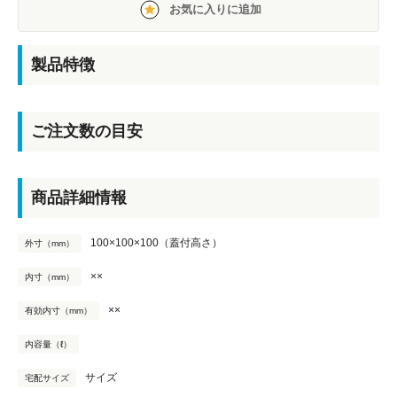
お気に入りに追加
製品特徴
ご注文数の目安
商品詳細情報
100×100×100（蓋付高さ）
外寸（mm）
××
内寸（mm）
××
有効内寸（mm）
内容量（ℓ）
サイズ
宅配サイズ