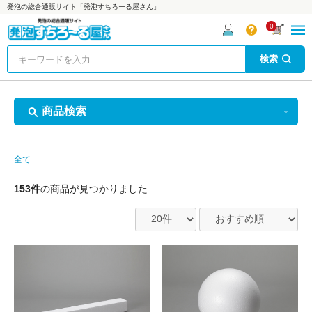
発泡の総合通販サイト「発泡すちろーる屋さん」
0
検索
商品検索
全て
153件
の商品が見つかりました