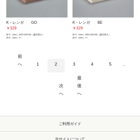
K－レンガ GO
K－レンガ BE
￥329
￥329
外寸（mm）
200×100×50（蓋付高さ）
外寸（mm）
200×100×50（蓋付高さ）
内寸（mm）
××
内寸（mm）
××
前
へ
1
2
3
4
5
...
最
次
後
へ
へ
ご利用ガイド
当サイトについて